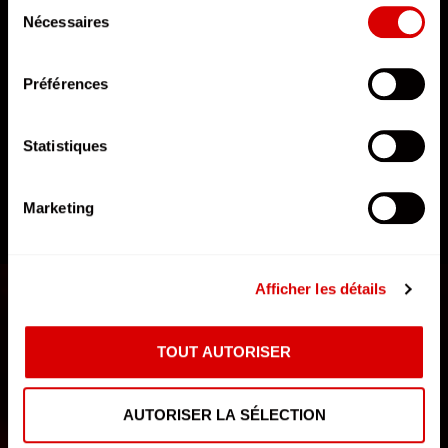
Sélection
depuis la page Mentions Légales.
Nécessaires
du
14 Pixels
consentement
Préférences
Statistiques
Marketing
DÉCOUVRIR L'AFTERMOVIE
Afficher les détails
TOUT AUTORISER
AUTORISER LA SÉLECTION