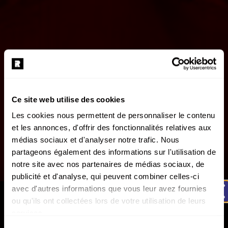
Ce site web utilise des cookies
Les cookies nous permettent de personnaliser le contenu
et les annonces, d'offrir des fonctionnalités relatives aux
médias sociaux et d'analyser notre trafic. Nous
partageons également des informations sur l'utilisation de
notre site avec nos partenaires de médias sociaux, de
publicité et d'analyse, qui peuvent combiner celles-ci
avec d'autres informations que vous leur avez fournies
AFTERMOVIE
ou qu'ils ont collectées lors de votre utilisation de leurs
REPERKUSOUND RE:BIRTH | Aftermovie officiel
services.
L'état du consentement peut être à tout moment consulté
Rendez-vous les 26, 27 & 28 mars 2027.