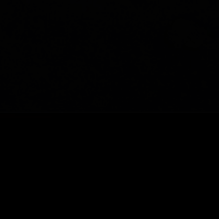
MERCI
On ne va pas se mentir : cette
édition du Reperkusound était un
vrai saut dans le vide !
Nouveau format, nouveaux lieux…
beaucoup de questions, un peu de
doute, mais surtout une énorme
envie d’y croire.