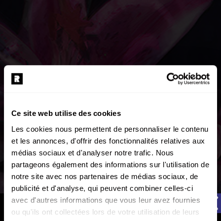
Ce site web utilise des cookies
Les cookies nous permettent de personnaliser le contenu
et les annonces, d'offrir des fonctionnalités relatives aux
médias sociaux et d'analyser notre trafic. Nous
partageons également des informations sur l'utilisation de
notre site avec nos partenaires de médias sociaux, de
publicité et d'analyse, qui peuvent combiner celles-ci
avec d'autres informations que vous leur avez fournies
AFTERMOVIE
ou qu'ils ont collectées lors de votre utilisation de leurs
REPERKUSOUND RE:BIRTH | Aftermovie officiel