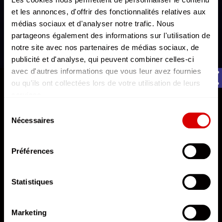
et les annonces, d'offrir des fonctionnalités relatives aux
médias sociaux et d'analyser notre trafic. Nous
partageons également des informations sur l'utilisation de
notre site avec nos partenaires de médias sociaux, de
publicité et d'analyse, qui peuvent combiner celles-ci
avec d'autres informations que vous leur avez fournies
AFTERMOVIE
ou qu'ils ont collectées lors de votre utilisation de leurs
REPERKUSOUND RE:BIRTH | Aftermovie officiel
services.
L'état du consentement peut être à tout moment consulté
Rendez-vous les 26, 27 & 28 mars 2027.
Sélection
depuis la page Mentions Légales.
Nécessaires
du
14 Pixels
consentement
Préférences
Statistiques
Marketing
DÉCOUVRIR L'AFTERMOVIE