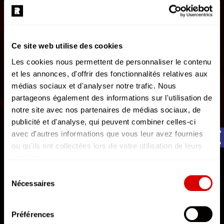
Ce site web utilise des cookies
Les cookies nous permettent de personnaliser le contenu
et les annonces, d'offrir des fonctionnalités relatives aux
médias sociaux et d'analyser notre trafic. Nous
partageons également des informations sur l'utilisation de
notre site avec nos partenaires de médias sociaux, de
publicité et d'analyse, qui peuvent combiner celles-ci
avec d'autres informations que vous leur avez fournies
AFTERMOVIE
ou qu'ils ont collectées lors de votre utilisation de leurs
REPERKUSOUND RE:BIRTH | Aftermovie officiel
services.
L'état du consentement peut être à tout moment consulté
Rendez-vous les 26, 27 & 28 mars 2027.
Sélection
depuis la page Mentions Légales.
Nécessaires
du
14 Pixels
consentement
Préférences