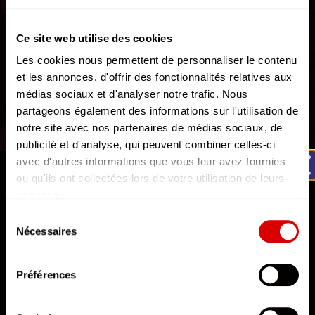
Ce site web utilise des cookies
Les cookies nous permettent de personnaliser le contenu
et les annonces, d'offrir des fonctionnalités relatives aux
médias sociaux et d'analyser notre trafic. Nous
partageons également des informations sur l'utilisation de
notre site avec nos partenaires de médias sociaux, de
publicité et d'analyse, qui peuvent combiner celles-ci
avec d'autres informations que vous leur avez fournies
AFTERMOVIE
ou qu'ils ont collectées lors de votre utilisation de leurs
REPERKUSOUND RE:BIRTH | Aftermovie officiel
services.
L'état du consentement peut être à tout moment consulté
Rendez-vous les 26, 27 & 28 mars 2027.
Sélection
depuis la page Mentions Légales.
Nécessaires
du
14 Pixels
consentement
Préférences