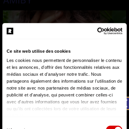
AMIBY
Ce site web utilise des cookies
Les cookies nous permettent de personnaliser le contenu
et les annonces, d'offrir des fonctionnalités relatives aux
médias sociaux et d'analyser notre trafic. Nous
partageons également des informations sur l'utilisation de
notre site avec nos partenaires de médias sociaux, de
publicité et d'analyse, qui peuvent combiner celles-ci
avec d'autres informations que vous leur avez fournies
GOUPILE
AFTERMOVIE
ou qu'ils ont collectées lors de votre utilisation de leurs
REPERKUSOUND RE:BIRTH | Aftermovie officiel
services.
L'état du consentement peut être à tout moment consulté
Rendez-vous les 26, 27 & 28 mars 2027.
Sélection