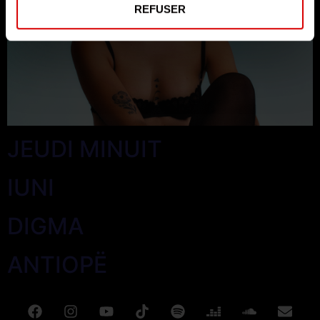
REFUSER
JEUDI MINUIT
IUNI
DIGMA
ANTIOPË