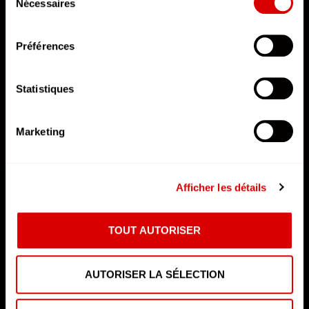
depuis la page Mentions Légales.
Nécessaires
du
14 Pixels
consentement
Préférences
Statistiques
Marketing
DÉCOUVRIR L'AFTERMOVIE
Afficher les détails
ARKANGE
TOUT AUTORISER
AUTORISER LA SÉLECTION